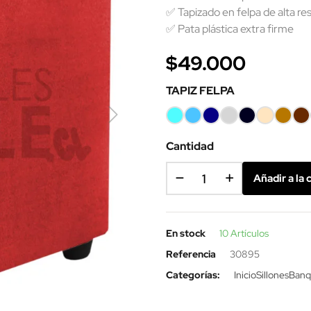
✅ Tapizado en felpa de alta res
✅ Pata plástica extra firme
$49.000
TAPIZ FELPA
TURQUEZA
AZUL
AZUL
GRIS
NEGRO
ARENA
CAFE
CA
PIEDRA
OSCURO
CLAR
Cantidad
Añadir a la 
En stock
10 Artículos
Referencia
30895
Categorías:
Inicio
Sillones
Banq