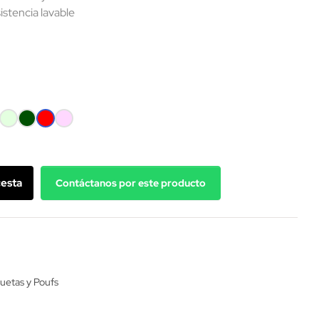
istencia lavable
FE
VERDE
VERDE
ROJO
PALO
O
MENTA
OSCURO
ROSA
cesta
Contáctanos por este producto
uetas y Poufs