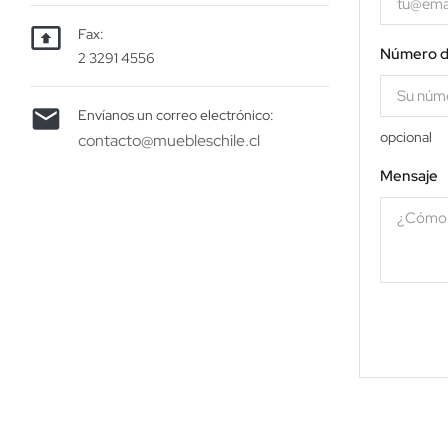

Fax:
Número d
2 3291 4556

Envíanos un correo electrónico:
opcional
contacto@muebleschile.cl
Mensaje