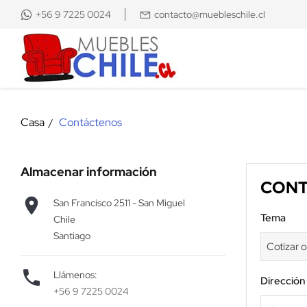
+56 9 7225 0024
contacto@muebleschile.cl
Casa
Contáctenos
Almacenar información
CONT

San Francisco 2511 - San Miguel
Tema
Chile
Santiago

Llámenos:
Dirección
+56 9 7225 0024