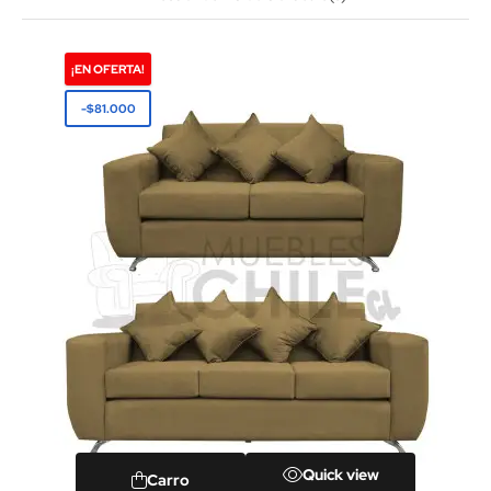
¡EN OFERTA!
-$81.000
Quick view
Carro